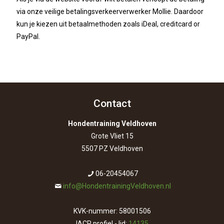
via onze veilige betalingsverkeerverwerker Mollie. Daardoor
kun je kiezen uit betaalmethoden zoals iDeal, creditcard or
PayPal.
Contact
Hondentraining Veldhoven
Grote Vliet 15
5507 PZ Veldhoven
06-20454067
info@HondentrainingVeldhoven.nl
KVK-nummer: 58001506
IACP profiel - lid:
14135