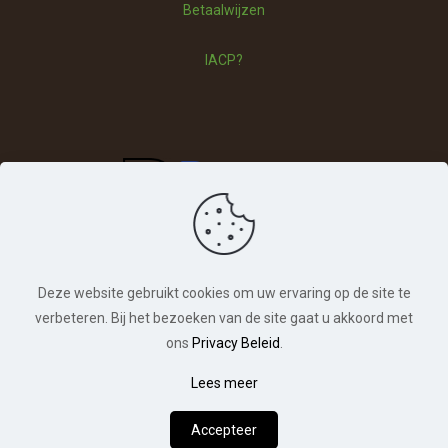
Betaalwijzen
Betaalwijzen
IACP?
Deze website gebruikt cookies om uw ervaring op de site te
verbeteren. Bij het bezoeken van de site gaat u akkoord met
ons
Privacy Beleid
.
© Hondentraining Veldhoven. Alle rechten
Lees meer
0
voorbehouden. | Webdesign:
Chuck's Webdesign
Accepteer
Hoe kan ik je helpen?