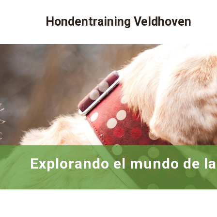
Hondentraining Veldhoven
Explorando el mundo de la