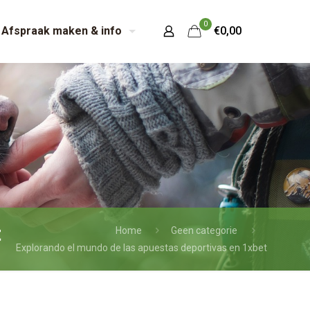
0
Afspraak maken & info
€0,00
t
Home
Geen categorie
Explorando el mundo de las apuestas deportivas en 1xbet