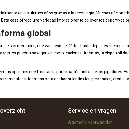
ncialmente en los últimos años gracias a la tecnología. Muchos aficiona
. Esta casa ofrece una variedad impresionante de eventos deportivos pa
aforma global
dad de sus mercados, que van desde el fútbol hasta deportes menos conv
 expertos puedan navegar sin complicaciones. Además, la disponibilida
ersas opciones que facilitan la participación activa de los jugadores. 
rramientas integradas para gestionar los límites personales, el sitio 
overzicht
Service en vragen
Algemene Voorwaarden