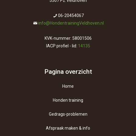
5507 PZ Veldhoven
06-20454067
info@HondentrainingVeldhoven.nl
KVK-nummer: 58001506
IACP profiel - lid:
14135
Pagina overzicht
Home
Honden training
Gedrags-problemen
Afspraak maken & info