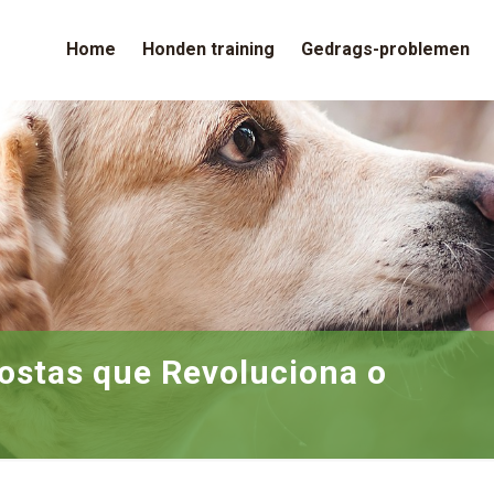
Home
Honden training
Gedrags-problemen
ostas que Revoluciona o