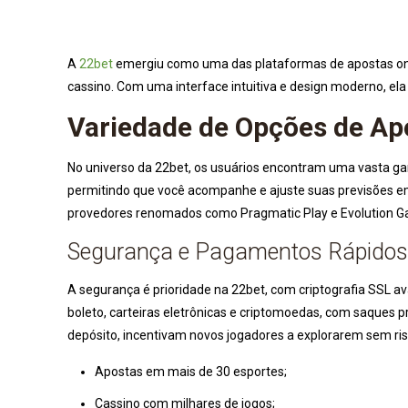
A
22bet
emergiu como uma das plataformas de apostas onli
cassino. Com uma interface intuitiva e design moderno, ela
Variedade de Opções de Ap
No universo da 22bet, os usuários encontram uma vasta gam
permitindo que você acompanhe e ajuste suas previsões em t
provedores renomados como Pragmatic Play e Evolution G
Segurança e Pagamentos Rápido
A segurança é prioridade na 22bet, com criptografia SSL a
boleto, carteiras eletrônicas e criptomoedas, com saques
depósito, incentivam novos jogadores a explorarem sem risc
Apostas em mais de 30 esportes;
Cassino com milhares de jogos;