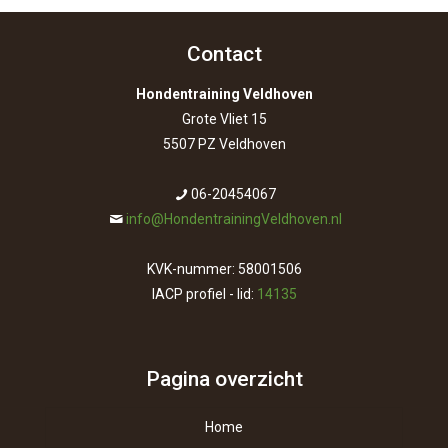
Contact
Hondentraining Veldhoven
Grote Vliet 15
5507 PZ Veldhoven
06-20454067
info@HondentrainingVeldhoven.nl
KVK-nummer: 58001506
IACP profiel - lid:
14135
Pagina overzicht
Home