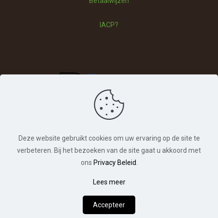
Betaalwijzen
IACP?
Deze website gebruikt cookies om uw ervaring op de site te
verbeteren. Bij het bezoeken van de site gaat u akkoord met
ons
Privacy Beleid
.
© Hondentraining Veldhoven. Alle rechten
Lees meer
0
voorbehouden. | Webdesign:
Chuck's Webdesign
Accepteer
Hoe kan ik je helpen?