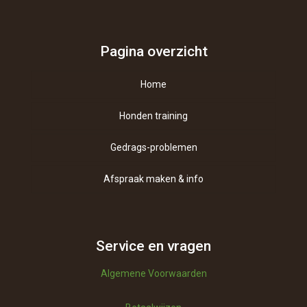
Pagina overzicht
Home
Honden training
Gedrags-problemen
Afspraak maken & info
Contact
Over ons
Service en vragen
Algemene Voorwaarden
Vragen
Betaalwijzen