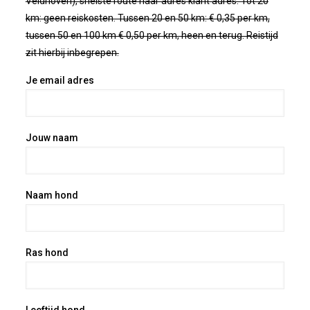
Veldhoven), snelste route naar adres klant adres. Tot 20
km: geen reiskosten. Tussen 20 en 50 km: € 0,35 per km,
tussen 50 en 100 km € 0,50 per km, heen en terug. Reistijd
zit hierbij inbegrepen.
Je email adres
Jouw naam
Naam hond
Ras hond