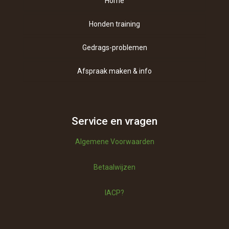
Home
Honden training
Gedrags-problemen
Afspraak maken & info
Contact
Over ons
Service en vragen
Algemene Voorwaarden
Vragen
Betaalwijzen
Betaalwijzen
IACP?