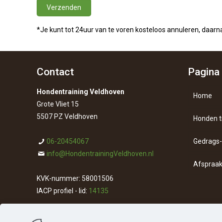
*Je kunt tot 24uur van te voren kosteloos annuleren, daarna 
Contact
Pagina 
Hondentraining Veldhoven
Home
Grote Vliet 15
5507 PZ Veldhoven
Honden t
06-20454067
Gedrags
info@HondentrainingVeldhoven.nl
Afspraak
KVK-nummer: 58001506
Conta
IACP profiel - lid:
14135
Over 