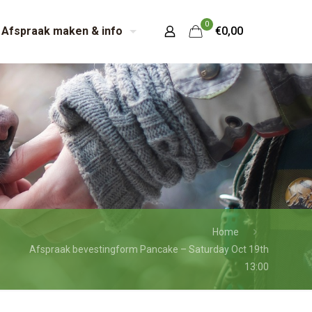
0
Afspraak maken & info
€0,00
Home
Afspraak bevestingform Pancake – Saturday Oct 19th
13:00