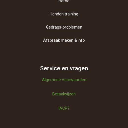
Home
Honden training
Gedrags-problemen
Afspraak maken & info
Contact
Over ons
Service en vragen
Algemene Voorwaarden
Vragen
Betaalwijzen
Betaalwijzen
IACP?