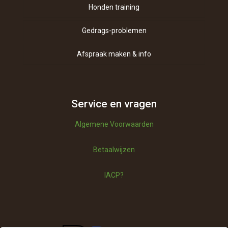
Honden training
Gedrags-problemen
Afspraak maken & info
Contact
Over ons
Service en vragen
Algemene Voorwaarden
Vragen
Betaalwijzen
Betaalwijzen
IACP?