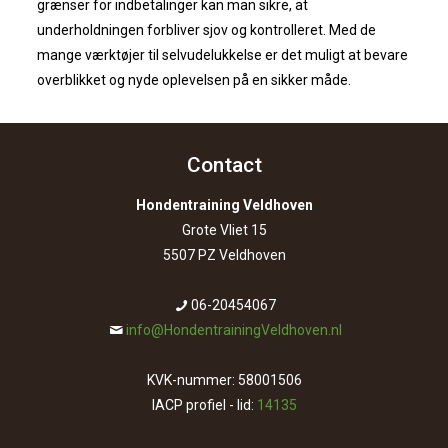
grænser for indbetalinger kan man sikre, at
underholdningen forbliver sjov og kontrolleret. Med de
mange værktøjer til selvudelukkelse er det muligt at bevare
overblikket og nyde oplevelsen på en sikker måde.
Contact
Hondentraining Veldhoven
Grote Vliet 15
5507 PZ Veldhoven
06-20454067
info@HondentrainingVeldhoven.nl
KVK-nummer: 58001506
IACP profiel - lid:
14135