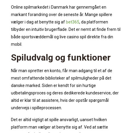
Online spilmarkedet i Danmark har gennemgået en
markant forandring over de seneste år. Mange spillere
vælger i dag at benytte sig af
bet365
, da platformen
tilbyder en intuitiv brugerflade. Det er nemt at finde frem til
både sportsvæddemål og live casino spil direkte fra din
mobil.
Spiludvalg og funktioner
Når man opretter en konto, får man adgang til et af de
mest omfattende biblioteker af spilmuligheder på det
danske marked. Siden er kendt for sin hurtige
udbetalingsproces og deres dedikerede kundeservice, der
altid er klar til at assistere, hvis der opstår spørgsmål
undervejs i spilleprocessen.
Det er altid vigtigt at spille ansvarligt, uanset hvilken
platform man vælger at benytte sig af. Ved at sætte