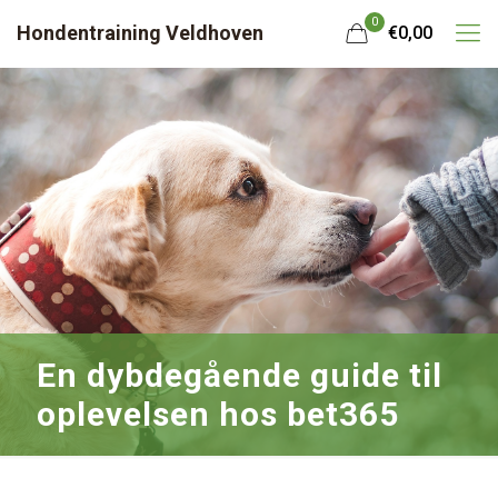
0
Hondentraining Veldhoven
€0,00
En dybdegående guide til
oplevelsen hos bet365