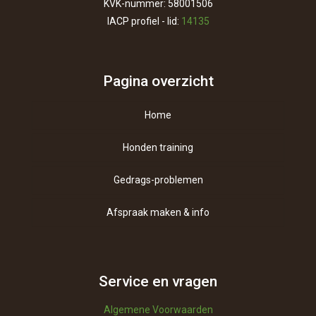
KVK-nummer: 58001506
IACP profiel - lid:
14135
Pagina overzicht
Home
Honden training
Gedrags-problemen
Afspraak maken & info
Contact
Over ons
Service en vragen
Algemene Voorwaarden
Vragen