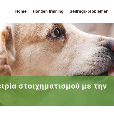
Home
Honden training
Gedrags-problemen
ιρία στοιχηματισμού με την