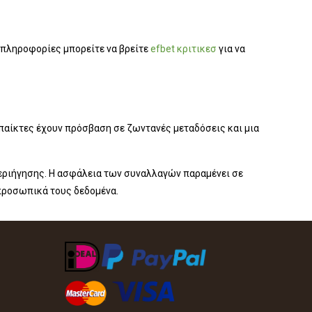
 πληροφορίες μπορείτε να βρείτε
efbet κριτικεσ
για να
ι παίκτες έχουν πρόσβαση σε ζωντανές μεταδόσεις και μια
.
 περιήγησης. Η ασφάλεια των συναλλαγών παραμένει σε
 προσωπικά τους δεδομένα.