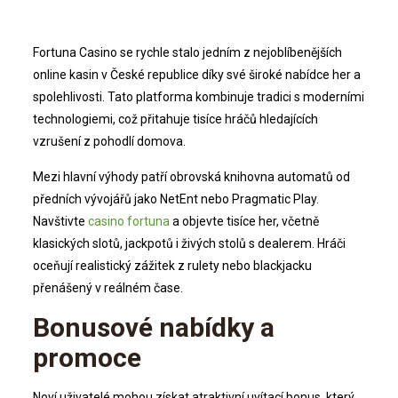
Fortuna Casino se rychle stalo jedním z nejoblíbenějších
online kasin v České republice díky své široké nabídce her a
spolehlivosti. Tato platforma kombinuje tradici s moderními
technologiemi, což přitahuje tisíce hráčů hledajících
vzrušení z pohodlí domova.
Mezi hlavní výhody patří obrovská knihovna automatů od
předních vývojářů jako NetEnt nebo Pragmatic Play.
Navštivte
casino fortuna
a objevte tisíce her, včetně
klasických slotů, jackpotů i živých stolů s dealerem. Hráči
oceňují realistický zážitek z rulety nebo blackjacku
přenášený v reálném čase.
Bonusové nabídky a
promoce
Noví uživatelé mohou získat atraktivní uvítací bonus, který