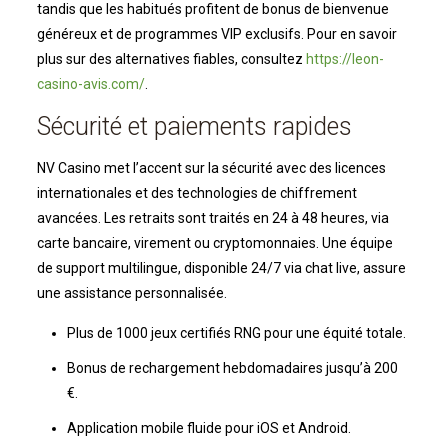
tandis que les habitués profitent de bonus de bienvenue
généreux et de programmes VIP exclusifs. Pour en savoir
plus sur des alternatives fiables, consultez
https://leon-
casino-avis.com/
.
Sécurité et paiements rapides
NV Casino met l’accent sur la sécurité avec des licences
internationales et des technologies de chiffrement
avancées. Les retraits sont traités en 24 à 48 heures, via
carte bancaire, virement ou cryptomonnaies. Une équipe
de support multilingue, disponible 24/7 via chat live, assure
une assistance personnalisée.
Plus de 1000 jeux certifiés RNG pour une équité totale.
Bonus de rechargement hebdomadaires jusqu’à 200
€.
Application mobile fluide pour iOS et Android.