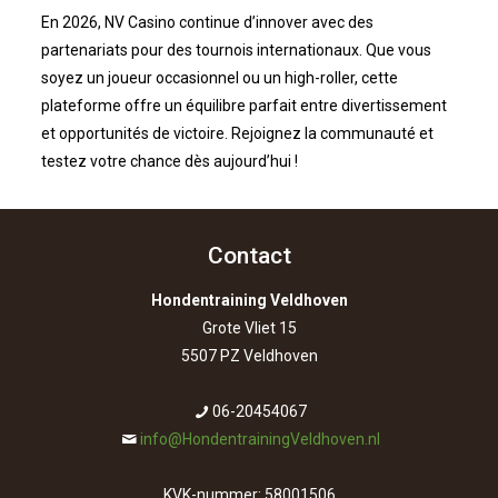
En 2026, NV Casino continue d’innover avec des
partenariats pour des tournois internationaux. Que vous
soyez un joueur occasionnel ou un high-roller, cette
plateforme offre un équilibre parfait entre divertissement
et opportunités de victoire. Rejoignez la communauté et
testez votre chance dès aujourd’hui !
Contact
Hondentraining Veldhoven
Grote Vliet 15
5507 PZ Veldhoven
06-20454067
info@HondentrainingVeldhoven.nl
KVK-nummer: 58001506