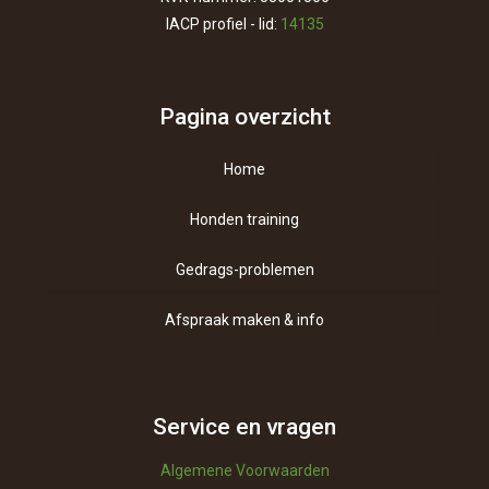
IACP profiel - lid:
14135
Pagina overzicht
Home
Honden training
Gedrags-problemen
Afspraak maken & info
Contact
Over ons
Service en vragen
Algemene Voorwaarden
Vragen