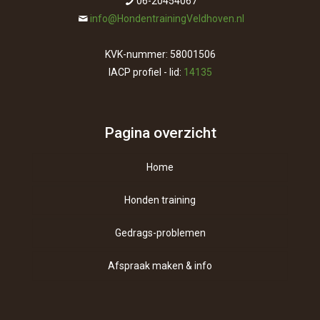
06-20454067
info@HondentrainingVeldhoven.nl
KVK-nummer: 58001506
IACP profiel - lid:
14135
Pagina overzicht
Home
Honden training
Gedrags-problemen
Afspraak maken & info
Contact