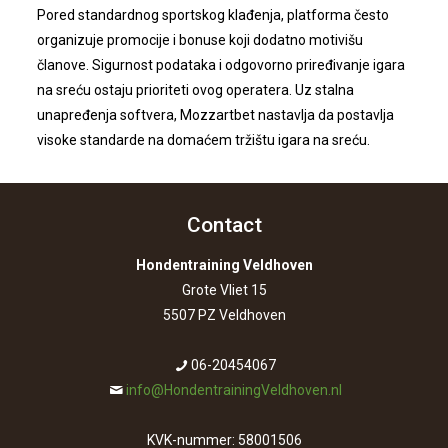
Pored standardnog sportskog klađenja, platforma često
organizuje promocije i bonuse koji dodatno motivišu
članove. Sigurnost podataka i odgovorno priređivanje igara
na sreću ostaju prioriteti ovog operatera. Uz stalna
unapređenja softvera, Mozzartbet nastavlja da postavlja
visoke standarde na domaćem tržištu igara na sreću.
Contact
Hondentraining Veldhoven
Grote Vliet 15
5507 PZ Veldhoven
06-20454067
info@HondentrainingVeldhoven.nl
KVK-nummer: 58001506