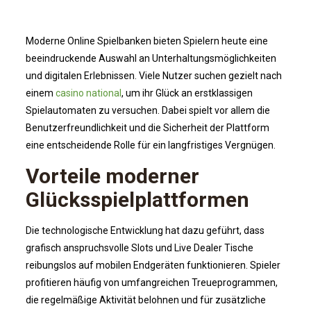
Moderne Online Spielbanken bieten Spielern heute eine
beeindruckende Auswahl an Unterhaltungsmöglichkeiten
und digitalen Erlebnissen. Viele Nutzer suchen gezielt nach
einem
casino national
, um ihr Glück an erstklassigen
Spielautomaten zu versuchen. Dabei spielt vor allem die
Benutzerfreundlichkeit und die Sicherheit der Plattform
eine entscheidende Rolle für ein langfristiges Vergnügen.
Vorteile moderner
Glücksspielplattformen
Die technologische Entwicklung hat dazu geführt, dass
grafisch anspruchsvolle Slots und Live Dealer Tische
reibungslos auf mobilen Endgeräten funktionieren. Spieler
profitieren häufig von umfangreichen Treueprogrammen,
die regelmäßige Aktivität belohnen und für zusätzliche