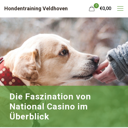
0
Hondentraining Veldhoven
€0,00
Die Faszination von
National Casino im
Überblick