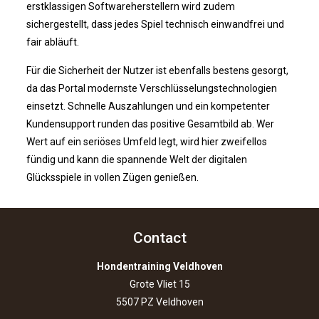
erstklassigen Softwareherstellern wird zudem
sichergestellt, dass jedes Spiel technisch einwandfrei und
fair abläuft.
Für die Sicherheit der Nutzer ist ebenfalls bestens gesorgt,
da das Portal modernste Verschlüsselungstechnologien
einsetzt. Schnelle Auszahlungen und ein kompetenter
Kundensupport runden das positive Gesamtbild ab. Wer
Wert auf ein seriöses Umfeld legt, wird hier zweifellos
fündig und kann die spannende Welt der digitalen
Glücksspiele in vollen Zügen genießen.
Contact
Hondentraining Veldhoven
Grote Vliet 15
5507 PZ Veldhoven