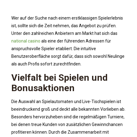
Wer auf der Suche nach einem erstklassigen Spielerlebnis
ist, sollte sich die Zeit nehmen, das Angebot zu prüfen.
Unter den zahlreichen Anbietern am Markt hat sich das
national casino
als eine der führenden Adressen für
anspruchsvolle Spieler etabliert. Die intuitive
Benutzeroberfläche sorgt dafür, dass sich sowohl Neulinge
als auch Profis sofort zurechtfinden.
Vielfalt bei Spielen und
Bonusaktionen
Die Auswahl an Spielautomaten und Live-Tischspielen ist
beeindruckend groß und deckt alle bekannten Vorlieben ab.
Besonders hervorzuheben sind die regelmäßigen Turniere,
bei denen treue Kunden von zusätzlichen Gewinnchancen
profitieren können. Durch die Zusammenarbeit mit