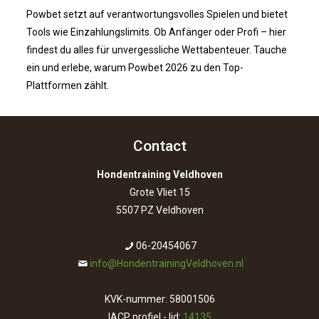
Powbet setzt auf verantwortungsvolles Spielen und bietet
Tools wie Einzahlungslimits. Ob Anfänger oder Profi – hier
findest du alles für unvergessliche Wettabenteuer. Tauche
ein und erlebe, warum Powbet 2026 zu den Top-
Plattformen zählt.
Contact
Hondentraining Veldhoven
Grote Vliet 15
5507 PZ Veldhoven
06-20454067
info@HondentrainingVeldhoven.nl
KVK-nummer: 58001506
IACP profiel - lid:
14135