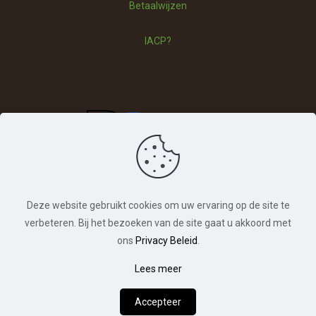
Betaalwijzen
Betaalwijzen
IACP?
Deze website gebruikt cookies om uw ervaring op de site te
verbeteren. Bij het bezoeken van de site gaat u akkoord met
ons
Privacy Beleid
.
© Hondentraining Veldhoven. Alle rechten
Lees meer
0
voorbehouden. | Webdesign:
Chuck's Webdesign
Accepteer
Hoe kan ik je helpen?