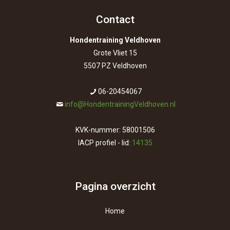
Contact
Hondentraining Veldhoven
Grote Vliet 15
5507 PZ Veldhoven
06-20454067
info@HondentrainingVeldhoven.nl
KVK-nummer: 58001506
IACP profiel - lid:
14135
Pagina overzicht
Home