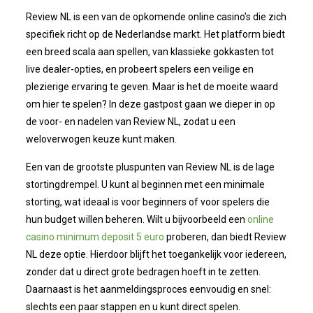
Review NL is een van de opkomende online casino’s die zich
specifiek richt op de Nederlandse markt. Het platform biedt
een breed scala aan spellen, van klassieke gokkasten tot
live dealer-opties, en probeert spelers een veilige en
plezierige ervaring te geven. Maar is het de moeite waard
om hier te spelen? In deze gastpost gaan we dieper in op
de voor- en nadelen van Review NL, zodat u een
weloverwogen keuze kunt maken.
Een van de grootste pluspunten van Review NL is de lage
stortingdrempel. U kunt al beginnen met een minimale
storting, wat ideaal is voor beginners of voor spelers die
hun budget willen beheren. Wilt u bijvoorbeeld een
online
casino minimum deposit 5 euro
proberen, dan biedt Review
NL deze optie. Hierdoor blijft het toegankelijk voor iedereen,
zonder dat u direct grote bedragen hoeft in te zetten.
Daarnaast is het aanmeldingsproces eenvoudig en snel:
slechts een paar stappen en u kunt direct spelen.