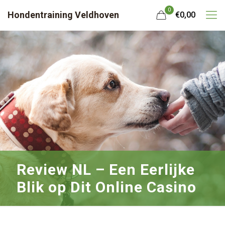
0
Hondentraining Veldhoven
€0,00
Review NL – Een Eerlijke
Blik op Dit Online Casino