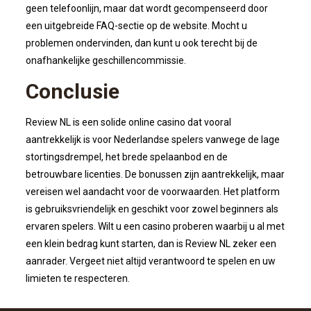
geen telefoonlijn, maar dat wordt gecompenseerd door
een uitgebreide FAQ-sectie op de website. Mocht u
problemen ondervinden, dan kunt u ook terecht bij de
onafhankelijke geschillencommissie.
Conclusie
Review NL is een solide online casino dat vooral
aantrekkelijk is voor Nederlandse spelers vanwege de lage
stortingsdrempel, het brede spelaanbod en de
betrouwbare licenties. De bonussen zijn aantrekkelijk, maar
vereisen wel aandacht voor de voorwaarden. Het platform
is gebruiksvriendelijk en geschikt voor zowel beginners als
ervaren spelers. Wilt u een casino proberen waarbij u al met
een klein bedrag kunt starten, dan is Review NL zeker een
aanrader. Vergeet niet altijd verantwoord te spelen en uw
limieten te respecteren.