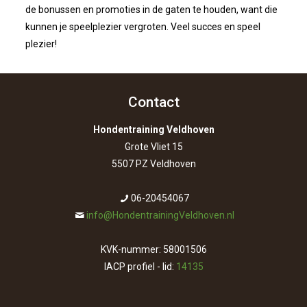
de bonussen en promoties in de gaten te houden, want die
kunnen je speelplezier vergroten. Veel succes en speel
plezier!
Contact
Hondentraining Veldhoven
Grote Vliet 15
5507 PZ Veldhoven
06-20454067
info@HondentrainingVeldhoven.nl
KVK-nummer: 58001506
IACP profiel - lid:
14135