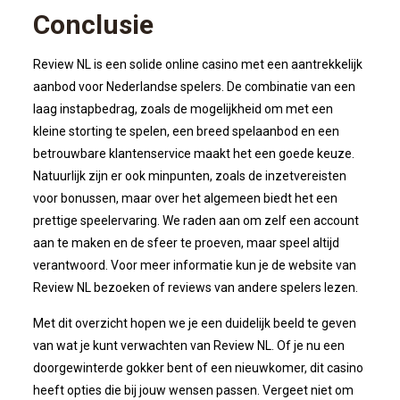
Conclusie
Review NL is een solide online casino met een aantrekkelijk
aanbod voor Nederlandse spelers. De combinatie van een
laag instapbedrag, zoals de mogelijkheid om met een
kleine storting te spelen, een breed spelaanbod en een
betrouwbare klantenservice maakt het een goede keuze.
Natuurlijk zijn er ook minpunten, zoals de inzetvereisten
voor bonussen, maar over het algemeen biedt het een
prettige speelervaring. We raden aan om zelf een account
aan te maken en de sfeer te proeven, maar speel altijd
verantwoord. Voor meer informatie kun je de website van
Review NL bezoeken of reviews van andere spelers lezen.
Met dit overzicht hopen we je een duidelijk beeld te geven
van wat je kunt verwachten van Review NL. Of je nu een
doorgewinterde gokker bent of een nieuwkomer, dit casino
heeft opties die bij jouw wensen passen. Vergeet niet om