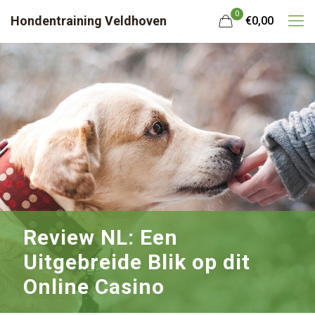
0
Hondentraining Veldhoven
€0,00
Review NL: Een
Uitgebreide Blik op dit
Online Casino