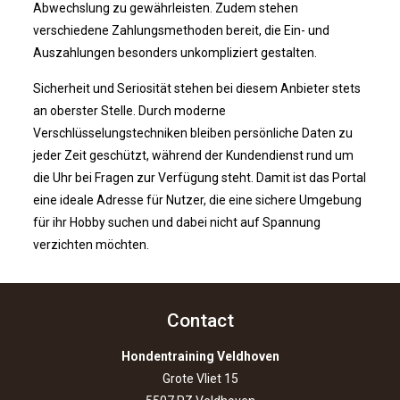
Abwechslung zu gewährleisten. Zudem stehen
verschiedene Zahlungsmethoden bereit, die Ein- und
Auszahlungen besonders unkompliziert gestalten.
Sicherheit und Seriosität stehen bei diesem Anbieter stets
an oberster Stelle. Durch moderne
Verschlüsselungstechniken bleiben persönliche Daten zu
jeder Zeit geschützt, während der Kundendienst rund um
die Uhr bei Fragen zur Verfügung steht. Damit ist das Portal
eine ideale Adresse für Nutzer, die eine sichere Umgebung
für ihr Hobby suchen und dabei nicht auf Spannung
verzichten möchten.
Contact
Hondentraining Veldhoven
Grote Vliet 15