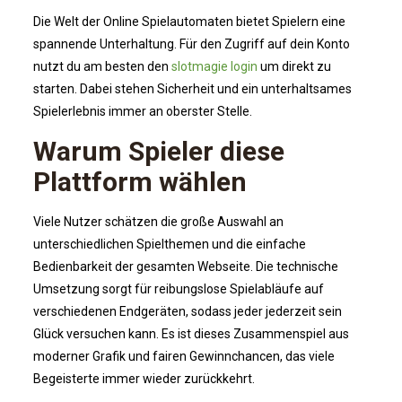
Die Welt der Online Spielautomaten bietet Spielern eine
spannende Unterhaltung. Für den Zugriff auf dein Konto
nutzt du am besten den
slotmagie login
um direkt zu
starten. Dabei stehen Sicherheit und ein unterhaltsames
Spielerlebnis immer an oberster Stelle.
Warum Spieler diese
Plattform wählen
Viele Nutzer schätzen die große Auswahl an
unterschiedlichen Spielthemen und die einfache
Bedienbarkeit der gesamten Webseite. Die technische
Umsetzung sorgt für reibungslose Spielabläufe auf
verschiedenen Endgeräten, sodass jeder jederzeit sein
Glück versuchen kann. Es ist dieses Zusammenspiel aus
moderner Grafik und fairen Gewinnchancen, das viele
Begeisterte immer wieder zurückkehrt.