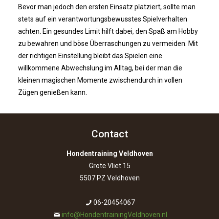
Bevor man jedoch den ersten Einsatz platziert, sollte man
stets auf ein verantwortungsbewusstes Spielverhalten
achten. Ein gesundes Limit hilft dabei, den Spaß am Hobby
zu bewahren und böse Überraschungen zu vermeiden. Mit
der richtigen Einstellung bleibt das Spielen eine
willkommene Abwechslung im Alltag, bei der man die
kleinen magischen Momente zwischendurch in vollen
Zügen genießen kann.
Contact
Hondentraining Veldhoven
Grote Vliet 15
5507 PZ Veldhoven
06-20454067
info@HondentrainingVeldhoven.nl