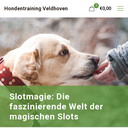
0
Hondentraining Veldhoven
€0,00
Slotmagie: Die
faszinierende Welt der
magischen Slots