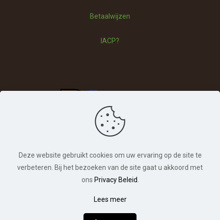
Betaalwijzen
Betaalwijzen
IACP?
Deze website gebruikt cookies om uw ervaring op de site te
verbeteren. Bij het bezoeken van de site gaat u akkoord met
ons
Privacy Beleid
.
© Hondentraining Veldhoven. Alle rechten
Lees meer
0
voorbehouden. | Webdesign:
Chuck's Webdesign