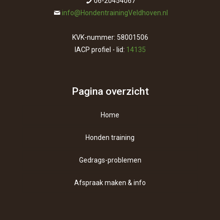
06-20454067
info@HondentrainingVeldhoven.nl
KVK-nummer: 58001506
IACP profiel - lid:
14135
Pagina overzicht
Home
Honden training
Gedrags-problemen
Afspraak maken & info
Contact