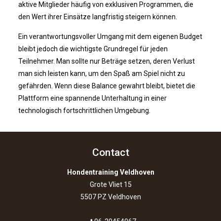
aktive Mitglieder häufig von exklusiven Programmen, die
den Wert ihrer Einsätze langfristig steigern können.
Ein verantwortungsvoller Umgang mit dem eigenen Budget
bleibt jedoch die wichtigste Grundregel für jeden
Teilnehmer. Man sollte nur Beträge setzen, deren Verlust
man sich leisten kann, um den Spaß am Spiel nicht zu
gefährden. Wenn diese Balance gewahrt bleibt, bietet die
Plattform eine spannende Unterhaltung in einer
technologisch fortschrittlichen Umgebung.
Contact
Hondentraining Veldhoven
Grote Vliet 15
5507 PZ Veldhoven