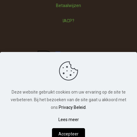
Betaalwijzen
Betaalwijzen
IACP?
Deze website gebruikt cookies om uw ervaring op de site te
verbeteren. Bij het bezoeken van de site gaat u akkoord met
ons
Privacy Beleid
.
© Hondentraining Veldhoven. Alle rechten
Lees meer
0
voorbehouden. | Webdesign:
Chuck's Webdesign
Accepteer
Hoe kan ik je helpen?