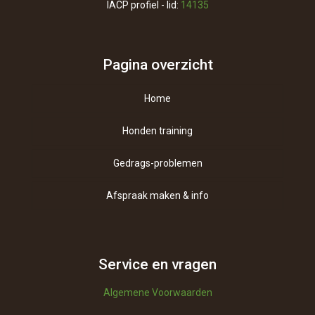
IACP profiel - lid:
14135
Pagina overzicht
Home
Honden training
Gedrags-problemen
Afspraak maken & info
Contact
Over ons
Service en vragen
Algemene Voorwaarden
Vragen