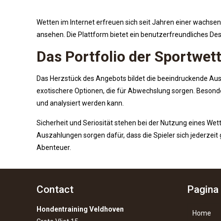
Wetten im Internet erfreuen sich seit Jahren einer wachsend
ansehen. Die Plattform bietet ein benutzerfreundliches Des
Das Portfolio der Sportwet
Das Herzstück des Angebots bildet die beeindruckende Ausw
exotischere Optionen, die für Abwechslung sorgen. Besonder
und analysiert werden kann.
Sicherheit und Seriosität stehen bei der Nutzung eines Wet
Auszahlungen sorgen dafür, dass die Spieler sich jederzeit g
Abenteuer.
Contact
Pagina 
Hondentraining Veldhoven
Home