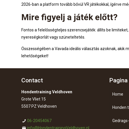
2026-ban a platform tovább bővül VR játékokkal, ígérve m
Mire figyelj a játék előtt?
Fontos a felelősségteljes szerencsejáték: állíts be limite
nyereségkorlát vagy szüneteltetés.
Összességében a Vavada ideális választás azoknak, akik min
lehetőségeket!
Contact
Pagina 
Hondentraining Veldhoven
Home
Grote Vliet 15
5507 PZ Veldhoven
Honden t
06-20454067
Gedrags
info@HondentrainingVeldhoven.nl