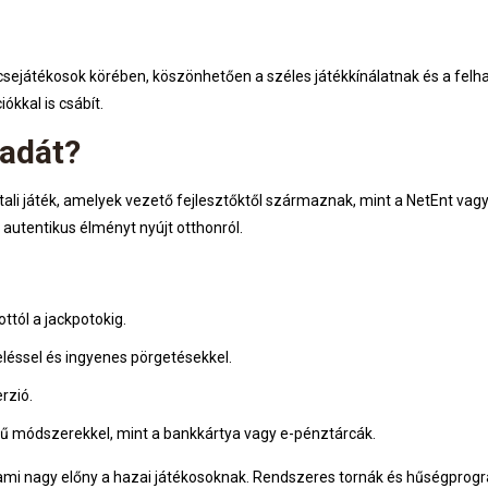
sejátékosok körében, köszönhetően a széles játékkínálatnak és a felh
kkal is csábít.
vadát?
tali játék, amelyek vezető fejlesztőktől származnak, mint a NetEnt vagy
i autentikus élményt nyújt otthonról.
ttól a jackpotokig.
éssel és ingyenes pörgetésekkel.
rzió.
erű módszerekkel, mint a bankkártya vagy e-pénztárcák.
i nagy előny a hazai játékosoknak. Rendszeres tornák és hűségprogramo