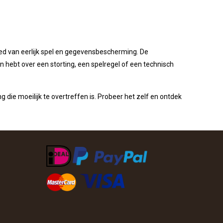
ied van eerlijk spel en gegevensbescherming. De
en hebt over een storting, een spelregel of een technisch
ie moeilijk te overtreffen is. Probeer het zelf en ontdek