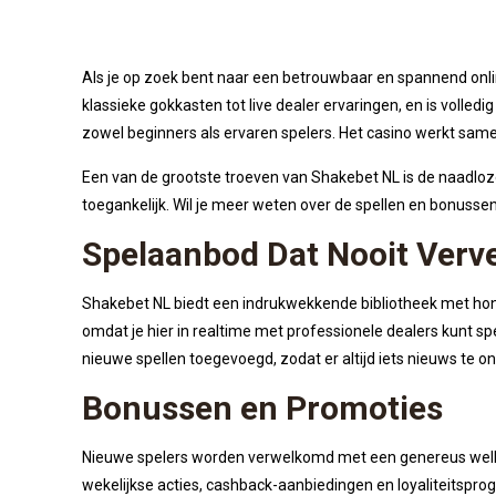
Als je op zoek bent naar een betrouwbaar en spannend onlin
klassieke gokkasten tot live dealer ervaringen, en is volled
zowel beginners als ervaren spelers. Het casino werkt same
Een van de grootste troeven van Shakebet NL is de naadloze 
toegankelijk. Wil je meer weten over de spellen en bonussen
Spelaanbod Dat Nooit Verve
Shakebet NL biedt een indrukwekkende bibliotheek met honderd
omdat je hier in realtime met professionele dealers kunt sp
nieuwe spellen toegevoegd, zodat er altijd iets nieuws te on
Bonussen en Promoties
Nieuwe spelers worden verwelkomd met een genereus welkom
wekelijkse acties, cashback-aanbiedingen en loyaliteitspro