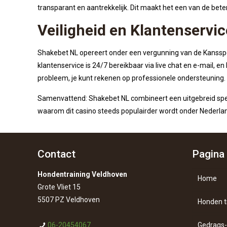
transparant en aantrekkelijk. Dit maakt het een van de bet
Veiligheid en Klantenservic
Shakebet NL opereert onder een vergunning van de Kansspel
klantenservice is 24/7 bereikbaar via live chat en e-mail, e
probleem, je kunt rekenen op professionele ondersteuning.
Samenvattend: Shakebet NL combineert een uitgebreid spelaa
waarom dit casino steeds populairder wordt onder Nederlan
Contact
Pagina 
Hondentraining Veldhoven
Home
Grote Vliet 15
5507 PZ Veldhoven
Honden t
06-20454067
Gedrags