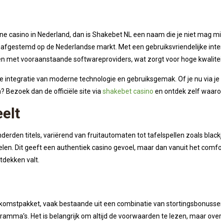
e casino in Nederland, dan is Shakebet NL een naam die je niet mag mis
ig afgestemd op de Nederlandse markt. Met een gebruiksvriendelijke inter
n met vooraanstaande softwareproviders, wat zorgt voor hoge kwaliteit 
integratie van moderne technologie en gebruiksgemak. Of je nu via je de
? Bezoek dan de officiële site via
shakebet casino
en ontdek zelf waarom
elt
en titels, variërend van fruitautomaten tot tafelspellen zoals blackjack
elen. Dit geeft een authentiek casino gevoel, maar dan vanuit het comf
tdekken valt.
stpakket, vaak bestaande uit een combinatie van stortingsbonussen e
gramma’s. Het is belangrijk om altijd de voorwaarden te lezen, maar ov